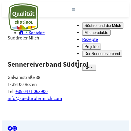
Südtirol und die Milch
Kontakte
Milchprodukte
Südtiroler Milch
Rezepte
Projekte
Der Sennereiverband
Sennereiverband Südtirol
DE
Galvanistraße 38
I - 39100 Bozen
Tel.
+39 0471 063900
info@suedtirolermilch.com
facebook_big
instagram_big