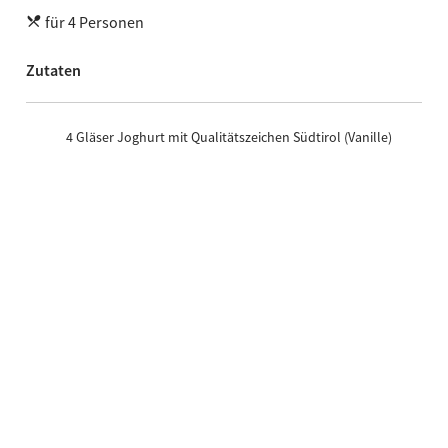
für 4 Personen
Zutaten
4 Gläser Joghurt mit Qualitätszeichen Südtirol (Vanille)
2 grüne Äpfel
Zitronensaft
2 Fuji Äpfel
4 Esslöffel Rosinenmüsli
2 Esslöffel Haselnüsse
2 Esslöffel Walnusskerne
Honig oder Ahornsirup