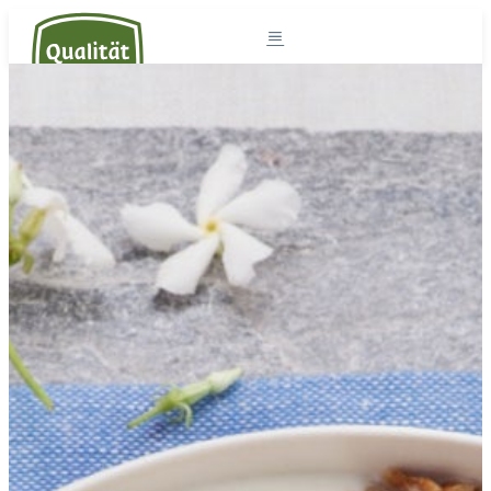
Südtirol und die Milch
Milchprodukte
Südtiroler Milch
Rezepte
Projekte
Der Sennereiverband
DE