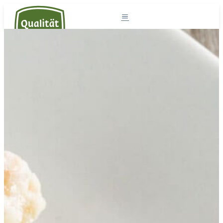
Südtirol und die Milch
Milchprodukte
Südtiroler Milch
Rezepte
Projekte
Der Sennereiverband
DE