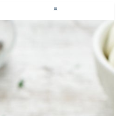
Südtirol und die Milch
Milchprodukte
Rezepte
Projekte
Der Sennereiverband
DE