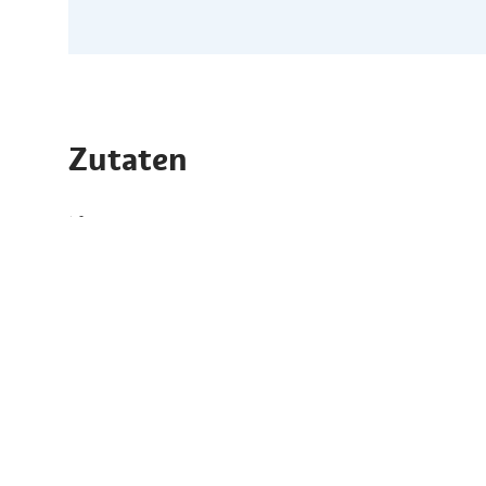
Zutaten
für 4 Personen
Zutaten
350 g Makkaroni
300 g Pilze
300 g Mozzarella mit Qualitätszeichen Südtirol
150 ml Béchamelsauce