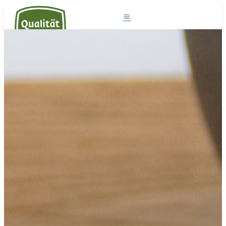
Südtirol und die Milch
Milchprodukte
Südtiroler Milch
Rezepte
Projekte
Der Sennereiverband
DE