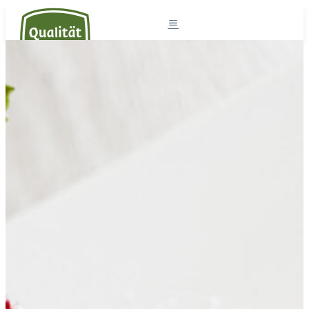
Südtirol und die Milch
Milchprodukte
Südtiroler Milch
Rezepte
Projekte
Der Sennereiverband
DE