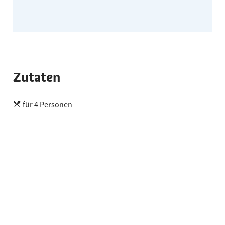
Zutaten
für 4 Personen
Zutaten
125 g Kuvertüre
125 g Sahne mit Qualitätszeichen Südtirol
1 Ei
1 Eigelb