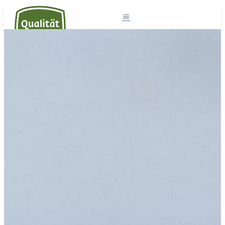
Südtirol und die Milch
Milchprodukte
Südtiroler Milch
Rezepte
Projekte
Der Sennereiverband
DE