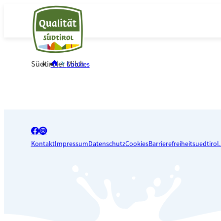
Südtiroler Milch
Cookies
facebook_big
instagram_big
Kontakt
Impressum
Datenschutz
Cookies
Barrierefreiheit
suedtirol.