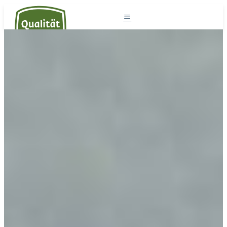
Südtirol und die Milch
Milchprodukte
Südtiroler Milch
Rezepte
Projekte
Der Sennereiverband
DE