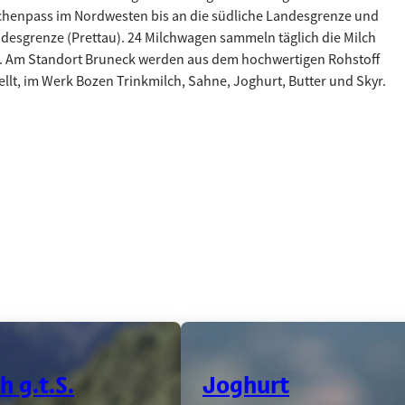
schenpass im Nordwesten bis an die südliche Landesgrenze und
desgrenze (Prettau). 24 Milchwagen sammeln täglich die Milch
n. Am Standort Bruneck werden aus dem hochwertigen Rohstoff
llt, im Werk Bozen Trinkmilch, Sahne, Joghurt, Butter und Skyr.
 items.
mmenen Berglandschaft im Hintergrund.
chheu, die auf einem Felsen und trockenem Gras in den Bergen ste
Dessert mit Joghurt und Beeren auf e
.
Joghurt
 g.t.S.
Joghurt