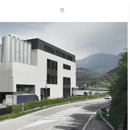
Südtirol und die Milch
Milchprodukte
Rezepte
Projekte
Der Sennereiverband
DE