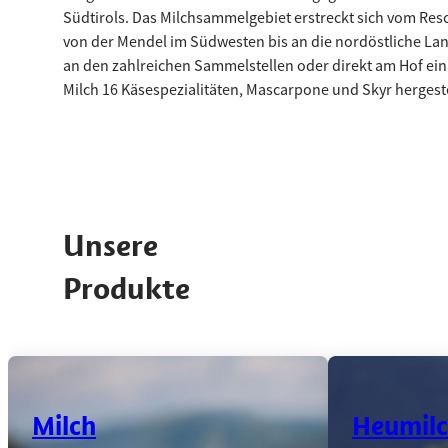
Südtirols. Das Milchsammelgebiet erstreckt sich vom Re
von der Mendel im Südwesten bis an die nordöstliche Lan
an den zahlreichen Sammelstellen oder direkt am Hof ei
Milch 16 Käsespezialitäten, Mascarpone und Skyr hergeste
Unsere
Produkte
Use the left and right arrow keys or scroll horizontally to see more
Flasche und Glas Milch auf einem Holztisch, mit einer verschwo
Glaskanne mit Mil
Milch
Heumilch g.t.S
Milch
Heumilch