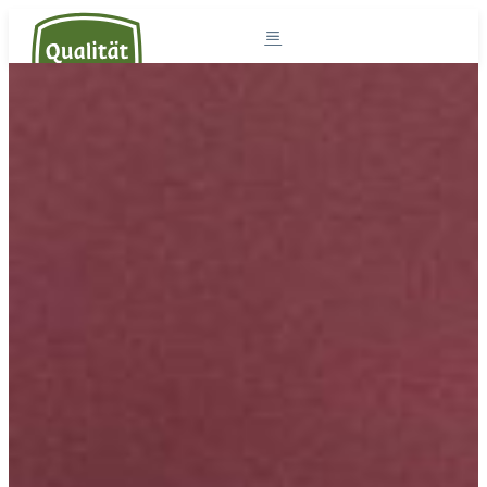
Südtirol und die Milch
Milchprodukte
Südtiroler Milch
Rezepte
Projekte
Der Sennereiverband
DE