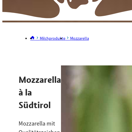
Milchprodukte
Mozzarella
Mozzarella
à la
Südtirol
Mozzarella mit