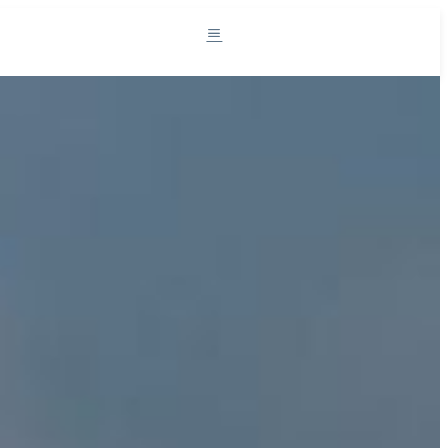
Südtirol und die Milch
Milchprodukte
Rezepte
Projekte
Der Sennereiverband
DE